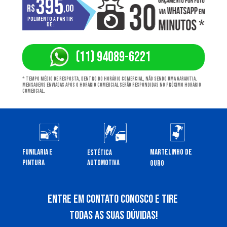
395
r$
,00
Polimento a partir 
de :
(11) 94089-6221
* Tempo médio de resposta, dentro do horário comercial, não sendo uma garantia. 
Mensagens enviadas após o horário comercial serão respondidas no próximo horário 
comercial.
MARTELINHO DE 
FUNILARIA E 
ESTÉTICA 
PINTURA
AUTOMOTIVA
OURO
ENTRE EM CONTATO conosco E TIRE 
TODAS AS SUAS DÚVIDAS!