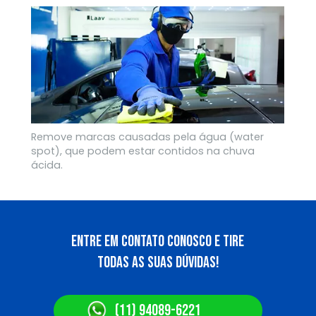
Remove marcas causadas pela água (water 
spot), que podem estar contidos na chuva 
ácida. 
ENTRE EM CONTATO conosco E TIRE 
TODAS AS SUAS DÚVIDAS!
(11) 94089-6221